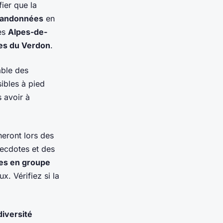
fier que la
randonnées
en
es
Alpes-de-
es du Verdon
.
able des
ibles à pied
s avoir à
ront lors des
necdotes et des
es en groupe
. Vérifiez si la
diversité