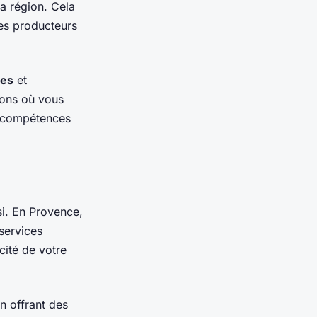
la région. Cela
les producteurs
ues
et
ions où vous
s compétences
si. En Provence,
services
cité de votre
n offrant des