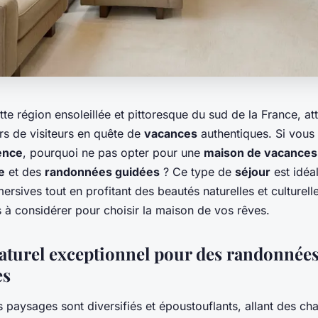
te région ensoleillée et pittoresque du sud de la France, at
rs de visiteurs en quête de
vacances
authentiques. Si vous 
ence
, pourquoi ne pas opter pour une
maison de vacances
e
et des
randonnées guidées
? Ce type de
séjour
est idéa
rsives tout en profitant des beautés naturelles et culturelle
es à considérer pour choisir la maison de vos rêves.
aturel exceptionnel pour des randonnée
es
s paysages sont diversifiés et époustouflants, allant des c