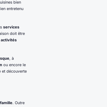
uisines bien
ien entretenu
es
services
aison doit être
s
activités
resque
, à
n
ou encore le
e et découverte
famille
. Outre