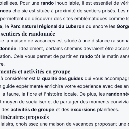
oleillées. Pour une
rando
inoubliable, il est essentiel de véri
ances
choisie est située à proximité de sentiers prisés. Les
permettent de découvrir des sites emblématiques comme l
e
, le
Parc naturel régional du Luberon
ou encore les
Gorg
 sentiers de randonnée
e la maison de vacances est située à une distance raisonn
ndonnée
. Idéalement, certains chemins devraient être access
cation. Cela vous permet de partir en
rando
tôt le matin san
re.
entés et activités en groupe
 à considérer est la
qualité des guides
qui vous accompagne
n guide expérimenté enrichira votre expérience avec des a
la faune, la flore et l'histoire locale. De plus, les
randonné
t moyen de socialiser et de partager des moments conviviaux
e des
activités de groupe
et des
excursions
planifiées.
itinéraires proposés
 plaisirs, choisissez une maison de vacances proposant une