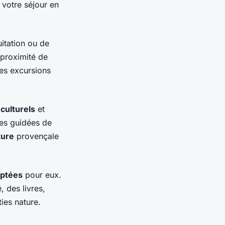
 votre séjour en
uitation ou de
 proximité de
es excursions
 culturels
et
tes guidées de
ture
provençale
aptées
pour eux.
 des livres,
ies nature.