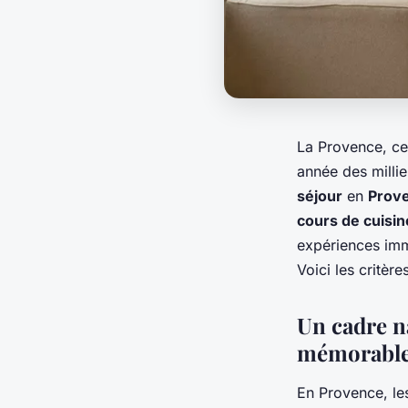
La Provence, cet
année des millie
séjour
en
Prov
cours de cuisin
expériences imme
Voici les critèr
Un cadre n
mémorabl
En Provence, le