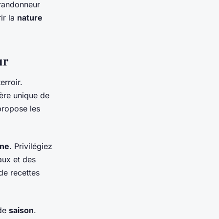
 randonneur
ir la
nature
ur
rroir.
ère unique de
propose les
ine
. Privilégiez
aux et des
de recettes
de
saison
.