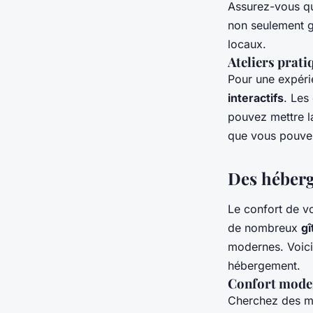
Assurez-vous q
non seulement g
locaux.
Ateliers pratiq
Pour une expéri
interactifs
. Les
pouvez mettre l
que vous pouve
Des héberg
Le confort de v
de nombreux
gî
modernes. Voici 
hébergement.
Confort moder
Cherchez des ma