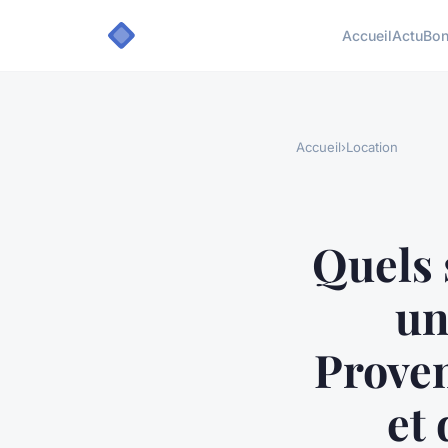
Accueil
Actu
Bon
Accueil
›
Location
Quels 
un
Proven
et