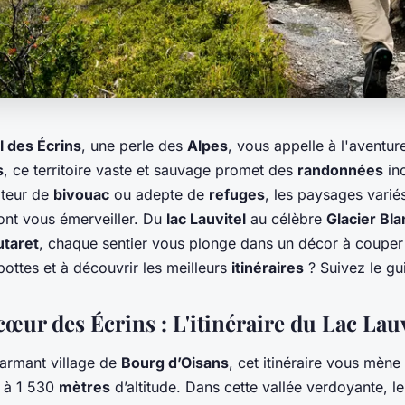
l des Écrins
, une perle des
Alpes
, vous appelle à l'aventur
s
, ce territoire vaste et sauvage promet des
randonnées
ino
teur de
bivouac
ou adepte de
refuges
, les paysages varié
ont vous émerveiller. Du
lac Lauvitel
au célèbre
Glacier Bla
utaret
, chaque sentier vous plonge dans un décor à couper l
ottes et à découvrir les meilleurs
itinéraires
? Suivez le gu
œur des Écrins : L'itinéraire du Lac Lauv
armant village de
Bourg d’Oisans
, cet itinéraire vous mèn
 à 1 530
mètres
d’altitude. Dans cette vallée verdoyante, l