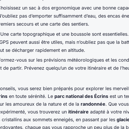
Choisissez un sac à dos ergonomique avec une bonne capac
’oubliez pas d’emporter suffisamment d’eau, des encas éne
remiers secours et une carte des sentiers.
 Une carte topographique et une boussole sont essentielles.
GPS peuvent aussi être utiles, mais n’oubliez pas que la bat
ut se décharger rapidement en altitude.
formez-vous sur les prévisions météorologiques et les cond
t de partir. Prévenez quelqu’un de votre itinéraire et de l’h
conseils, vous serez bien préparés pour explorer les mervei
rins
en toute sérénité. Le
parc national des Écrins
est un te
ur les amoureux de la nature et de la
randonnée
. Que vous
expérimenté, vous trouverez un
itinéraire
adapté à votre ni
s
cristallins aux sommets enneigés, en passant par les
glaci
rdoyantes, chaque pas vous rapproche un peu plus de la be