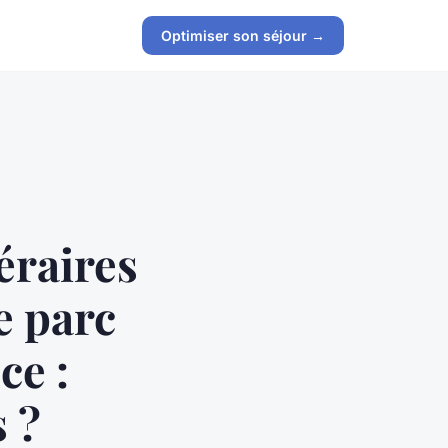
Optimiser son séjour →
éraires
e parc
ce :
 ?