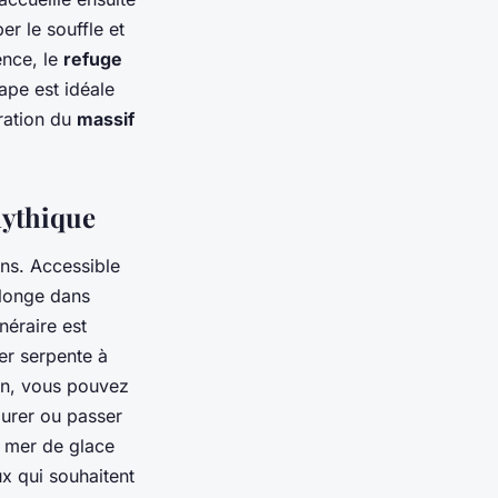
r le souffle et
ence, le
refuge
ape est idéale
ration du
massif
mythique
ns. Accessible
plonge dans
néraire est
er serpente à
in, vous pouvez
aurer ou passer
e mer de glace
x qui souhaitent