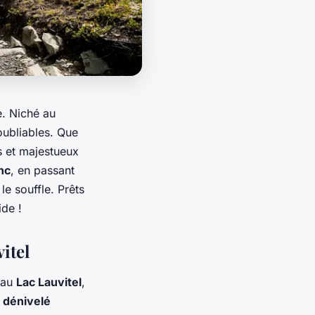
e. Niché au
ubliables. Que
s et majestueux
nc
, en passant
e souffle. Prêts
ide !
itel
e au
Lac Lauvitel
,
e
dénivelé