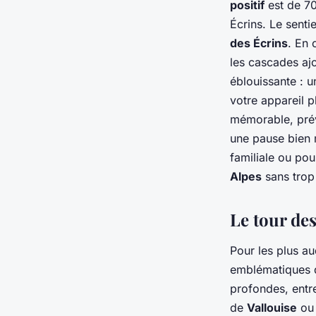
positif
est de 70
Écrins. Le senti
des Écrins
. En 
les cascades ajo
éblouissante : u
votre appareil 
mémorable, prév
une pause bien m
familiale ou po
Alpes
sans trop 
Le tour de
Pour les plus a
emblématiques
profondes, ent
de
Vallouise
ou