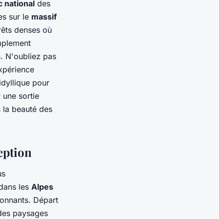
c national
des
es sur le
massif
rêts denses où
implement
s. N'oubliez pas
xpérience
dyllique pour
 une sortie
 la beauté des
eption
us
 dans les
Alpes
onnants. Départ
r des paysages