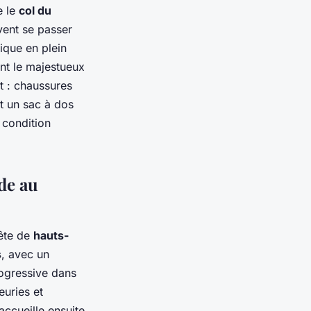
e le
col du
vent se passer
ique en plein
ont le majestueux
t : chaussures
t un sac à dos
condition
de au
uête de
hauts-
s
, avec un
ogressive dans
euries et
ccueille ensuite