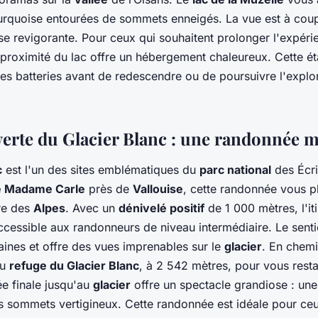
urquoise entourées de sommets enneigés. La vue est à coupe
se revigorante. Pour ceux qui souhaitent prolonger l'expéri
proximité du lac offre un hébergement chaleureux. Cette ét
les batteries avant de redescendre ou de poursuivre l'explo
verte du Glacier Blanc : une randonnée 
c
est l'un des sites emblématiques du
parc national
des Écri
e Madame Carle
près de
Vallouise
, cette randonnée vous 
ire des
Alpes
. Avec un
dénivelé positif
de 1 000 mètres, l'iti
ccessible aux randonneurs de niveau intermédiaire. Le senti
aines et offre des vues imprenables sur le
glacier
. En chem
au
refuge du Glacier Blanc
, à 2 542 mètres, pour vous rest
ée finale jusqu'au
glacier
offre un spectacle grandiose : un
 sommets vertigineux. Cette randonnée est idéale pour ceu