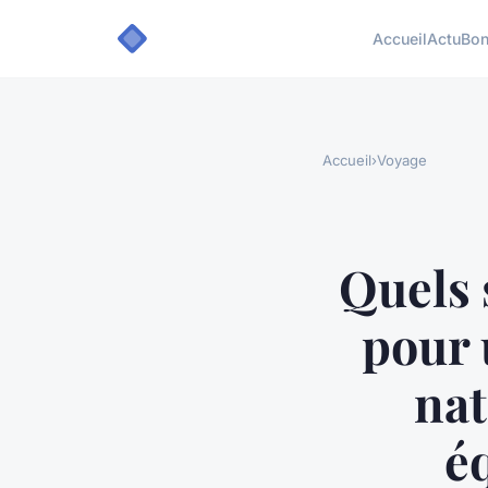
Accueil
Actu
Bon
Accueil
›
Voyage
Quels 
pour 
nat
é