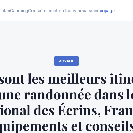
 plan
Camping
Croisière
Location
Tourisme
Vacance
Voyage
VOYAGE
sont les meilleurs itin
une randonnée dans l
ional des Écrins, Fran
quipements et conseils