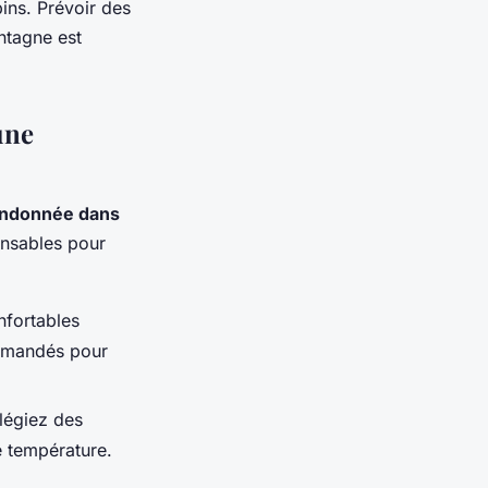
pins. Prévoir des
ntagne est
une
andonnée dans
ensables pour
nfortables
mmandés pour
légiez des
 température.