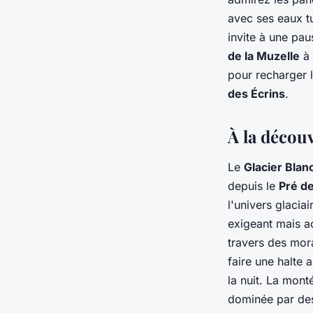
avec ses eaux t
invite à une pau
de la Muzelle
à 
pour recharger 
des Écrins
.
À la décou
Le
Glacier Blan
depuis le
Pré d
l'univers glacia
exigeant mais a
travers des mor
faire une halte 
la nuit. La mont
dominée par des