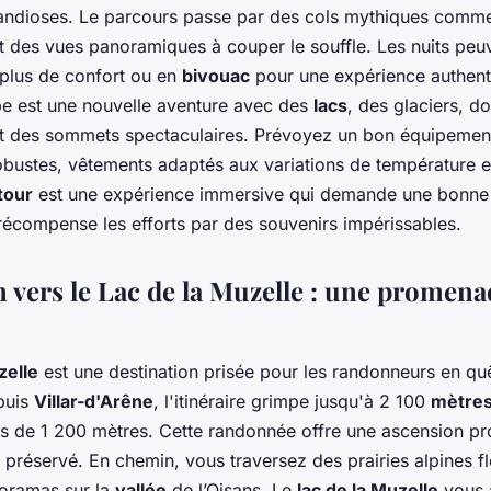
grandioses. Le parcours passe par des cols mythiques comm
nt des vues panoramiques à couper le souffle. Les nuits peu
plus de confort ou en
bivouac
pour une expérience authent
pe est une nouvelle aventure avec des
lacs
, des glaciers, d
et des sommets spectaculaires. Prévoyez un bon équipemen
bustes, vêtements adaptés aux variations de température e
tour
est une expérience immersive qui demande une bonne 
récompense les efforts par des souvenirs impérissables.
n vers le Lac de la Muzelle : une promena
zelle
est une destination prisée pour les randonneurs en q
puis
Villar-d'Arêne
, l'itinéraire grimpe jusqu'à 2 100
mètre
s de 1 200 mètres. Cette randonnée offre une ascension pr
 préservé. En chemin, vous traversez des prairies alpines fl
oramas sur la
vallée
de l’Oisans. Le
lac de la Muzelle
vous a