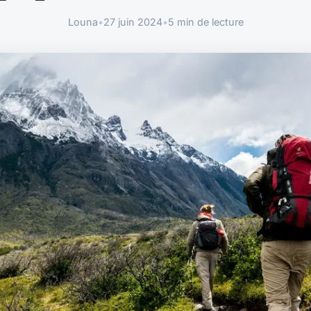
Louna
•
27 juin 2024
•
5 min de lecture