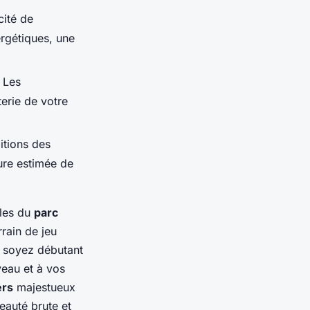
ité de
rgétiques, une
 Les
terie de votre
itions des
eure estimée de
lles du
parc
rrain de jeu
 soyez débutant
veau et à vos
ers
majestueux
auté brute et