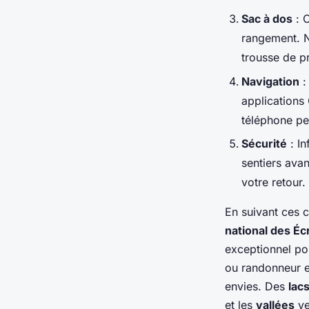
Sac à dos
: 
rangement. N
trousse de p
Navigation
:
applications 
téléphone pe
Sécurité
: In
sentiers avan
votre retour.
En suivant ces 
national des Éc
exceptionnel po
ou randonneur 
envies. Des
lac
et les
vallées
ve