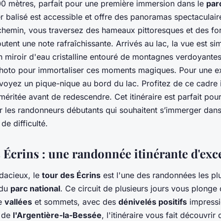
0 mètres, parfait pour une première immersion dans le
par
er balisé est accessible et offre des panoramas spectaculair
chemin, vous traversez des hameaux pittoresques et des fo
utent une note rafraîchissante. Arrivés au lac, la vue est s
n miroir d'eau cristalline entouré de montagnes verdoyante
photo pour immortaliser ces moments magiques. Pour une e
oyez un pique-nique au bord du lac. Profitez de ce cadre i
éritée avant de redescendre. Cet itinéraire est parfait pour
ur les randonneurs débutants qui souhaitent s’immerger dans
de difficulté.
s Écrins : une randonnée itinérante d'exc
udacieux, le
tour des Écrins
est l'une des randonnées les pl
 du
parc national
. Ce circuit de plusieurs jours vous plonge
re
vallées
et sommets, avec des
dénivelés positifs
impressi
 de
l'Argentière-la-Bessée
, l'itinéraire vous fait découvri