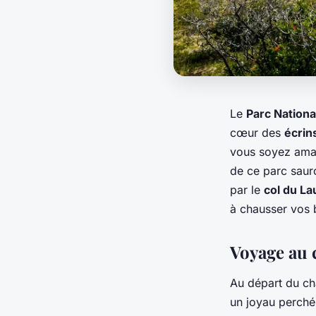
Le
Parc Nationa
cœur des
écrin
vous soyez ama
de ce parc saur
par le
col du La
à chausser vos b
Voyage au c
Au départ du ch
un joyau perché