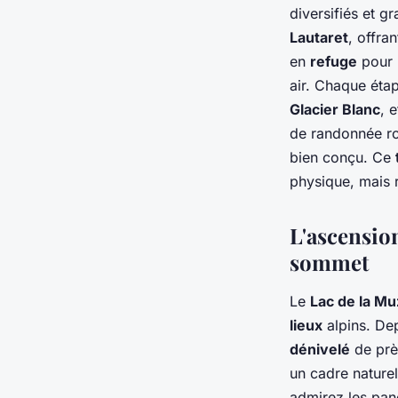
diversifiés et 
Lautaret
, offra
en
refuge
pour 
air. Chaque éta
Glacier Blanc
, 
de randonnée ro
bien conçu. Ce
physique, mais 
L'ascensio
sommet
Le
Lac de la Mu
lieux
alpins. De
dénivelé
de prè
un cadre naturel
admirez les pan